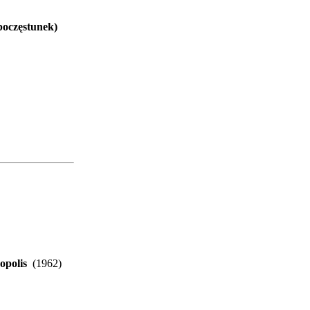
poczęstunek)
opolis
(1962)