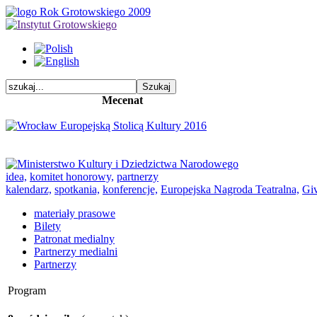
Mecenat
idea,
komitet honorowy,
partnerzy
kalendarz,
spotkania,
konferencje,
Europejska Nagroda Teatralna,
Giv
materiały prasowe
Bilety
Patronat medialny
Partnerzy medialni
Partnerzy
Program